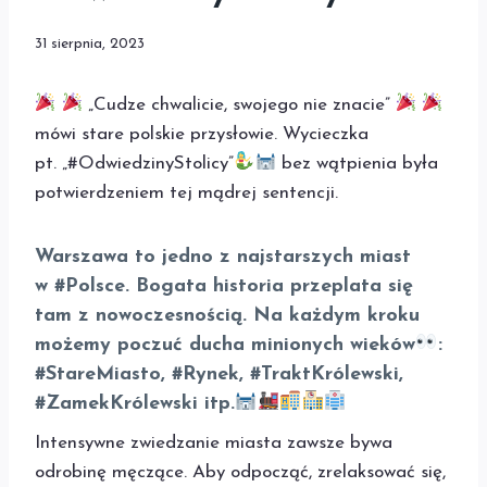
31 sierpnia, 2023
„Cudze chwalicie, swojego nie znacie”
mówi stare polskie przysłowie. Wycieczka
pt. „#OdwiedzinyStolicy”
bez wątpienia była
potwierdzeniem tej mądrej sentencji.
Warszawa to jedno z najstarszych miast
w #Polsce. Bogata historia przeplata się
tam z nowoczesnością. Na każdym kroku
możemy poczuć ducha minionych wieków
:
#StareMiasto, #Rynek, #TraktKrólewski,
#ZamekKrólewski itp.
Intensywne zwiedzanie miasta zawsze bywa
odrobinę męczące. Aby odpocząć, zrelaksować się,