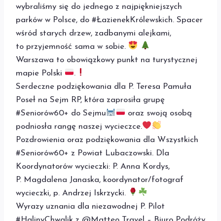
wybraliśmy się do jednego z najpiękniejszych
parków w Polsce, do #ŁazienekKrólewskich. Spacer
wśród starych drzew, zadbanymi alejkami,
to przyjemność sama w sobie.
Warszawa to obowiązkowy punkt na turystycznej
mapie Polski
.
Serdeczne podziękowania dla P. Teresa Pamuła
Poseł na Sejm RP, która zaprosiła grupę
#Seniorów60+ do Sejmu
oraz swoją osobą
podniosła rangę naszej wycieczce.
Pozdrowienia oraz podziękowania dla Wszystkich
#Seniorów60+ z Powiat Lubaczowski. Dla
Koordynatorów wycieczki: P. Anna Kordys,
P. Magdalena Janaska, koordynator/fotograf
wycieczki, p. Andrzej Iskrzycki.
Wyrazy uznania dla niezawodnej P. Pilot
#HalinyChwalik z @Matteo Travel – Biuro Podróży