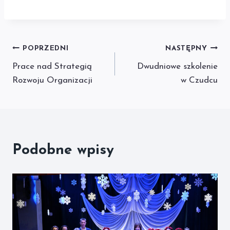
Nawigacja
POPRZEDNI
NASTĘPNY
Prace nad Strategią
Dwudniowe szkolenie
wpisu
Rozwoju Organizacji
w Czudcu
Podobne wpisy