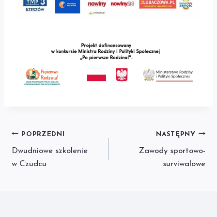
Nawigacja
POPRZEDNI
NASTĘPNY
Dwudniowe szkolenie
Zawody sportowo-
wpisu
w Czudcu
surviwalowe